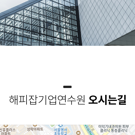
해피잡기업연수원
오시는길