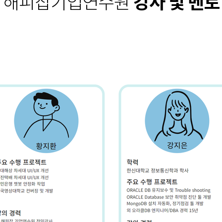
해피잡기업연수원
강사 및 멘토