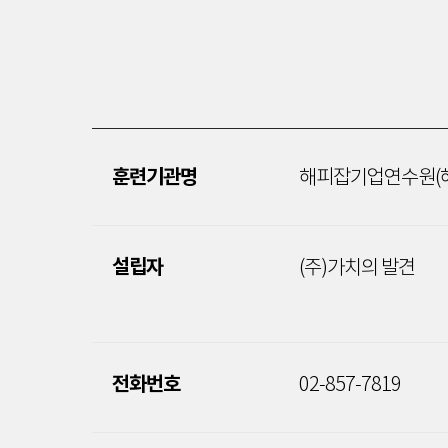
해피잡기업연수원(
훈련기관명
(주)가치의 발견
설립자
02-857-7819
전화번호