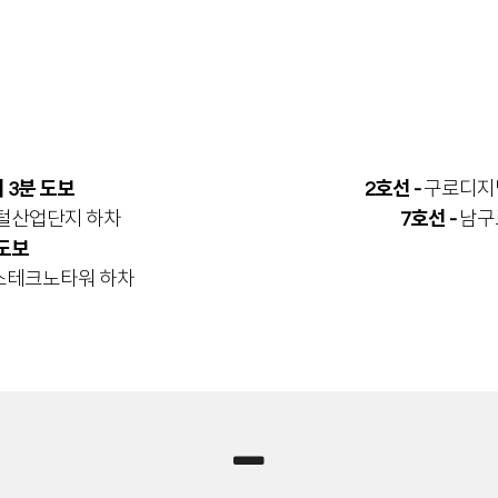
 3분 도보
2호선 -
구로디지털
지털산업단지 하차
7호선 -
남구로
 도보
이스테크노타워 하차